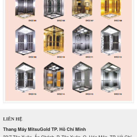
LIÊN HỆ
Thang Máy MitsuGold TP. Hồ Chí Minh
33/7 Tân Xuân, Ấp Chánh, P. Tân Xuân, Q. Hóc Môn, TP. Hồ Chí