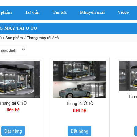
 phẩm
Tư vấn
Tin tức
Khuyến mãi
Video
G MÁY TẢI Ô TÔ
ủ
Sản phẩm
Thang máy tải ô tô
Than
Thang tải Ô TÔ
Thang tải Ô TÔ
liên hệ
liên hệ
Đặt hàng
Đặt hàng