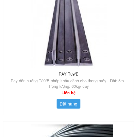
RAY T89/B
Ray dẫn hướng T89/B nhập khẩu dành cho thang máy - Dài: 5m -
Trọng lượng: 60kg/ cây
Liên hệ
Đặt hàng