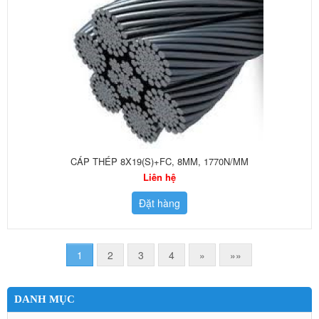
CÁP THÉP 8X19(S)+FC, 8MM, 1770N/MM
Liên hệ
Đặt hàng
1
2
3
4
»
»»
DANH MỤC