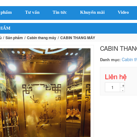
 phẩm
Tư vấn
Tin tức
Khuyến mãi
Video
PHẨM
ủ
Sản phẩm
Cabin thang máy
CABIN THANG MÁY
CABIN THAN
Cabin t
Danh mục:
Liên hệ